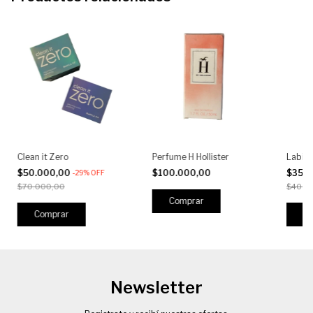
Clean it Zero
Perfume H Hollister
Labia
$50.000,00
$100.000,00
$35.
-
29
%
OFF
$70.000,00
$40.0
Comprar
Newsletter