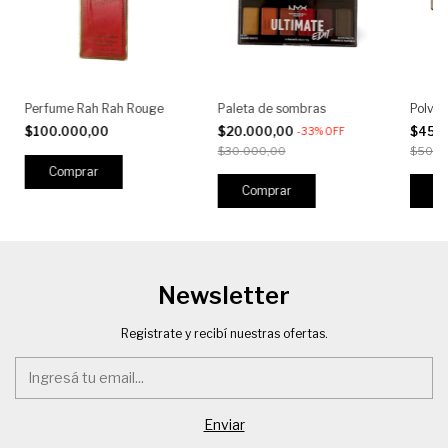
Perfume Rah Rah Rouge
Paleta de sombras
Polvo 
$100.000,00
$20.000,00
$45.
-
33
%
OFF
$30.000,00
$50.0
Comprar
Newsletter
Registrate y recibí nuestras ofertas.