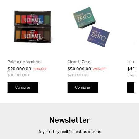
Paleta de sombras
Clean it Zero
Labial
$20.000,00
$50.000,00
$40.
-
33
%
OFF
-
29
%
OFF
$30.000,00
$70.000,00
$50.0
Comprar
Comprar
Newsletter
Registrate y recibí nuestras ofertas.