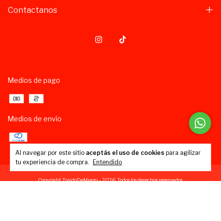
Contactanos
Medios de pago
Medios de envío
Al navegar por este sitio
aceptás el uso de cookies
para agilizar
tu experiencia de compra.
Entendido
Copyright TraidoDeMiami - 2026. Todos los derechos reservados.
Defensa de las y los consumidores. Para reclamos
ingresá acá.
Botón de arrepentimiento