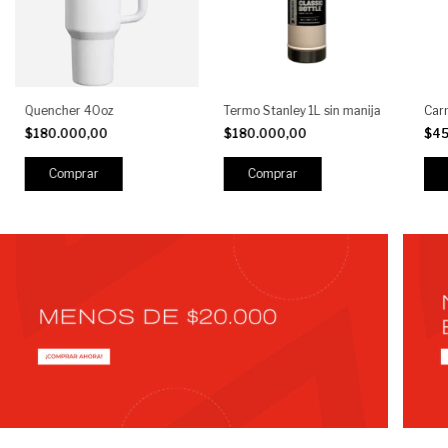
Quencher 40oz
Termo Stanley 1L sin manija
Car
$180.000,00
$180.000,00
$45
Comprar
Comprar